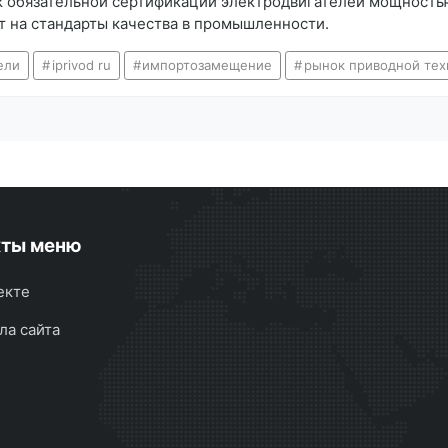
 обязательной сертификации электродвигателей мощностью 
ет на стандарты качества в промышленности.
ели
iprivod ru
импортозамещение
рынок приводной тех
кты меню
екте
ла сайта