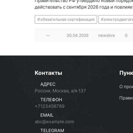
Правительство РФ утвердило новый порядок
действовать с сентября 2026 года и повлия
обязательная сертификация
электродвигат
—
30.04.2026
newslive
0
Контакты
Пун
АДРЕС
О про
Россия, Москва, а/я 137
Прави
ТЕЛЕФОН
+7123456789
EMAIL
abc@example.com
TELEGRAM