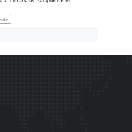
от 1 до 400 кВт который начнет
ники