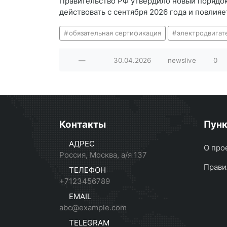
Правительство РФ утвердило новый порядок
действовать с сентября 2026 года и повлия
обязательная сертификация
электродвигат
—
30.04.2026
newslive
0
Контакты
Пун
АДРЕС
О про
Россия, Москва, а/я 137
Прави
ТЕЛЕФОН
+7123456789
EMAIL
abc@example.com
TELEGRAM