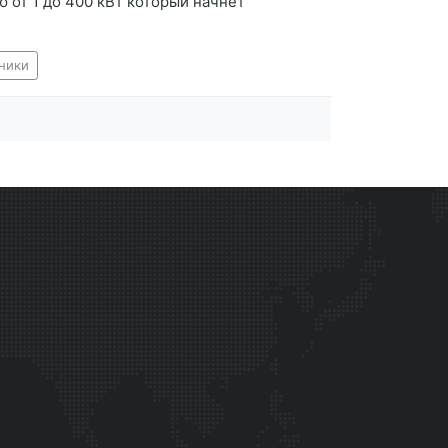
от 1 до 400 кВт который начнет
ники