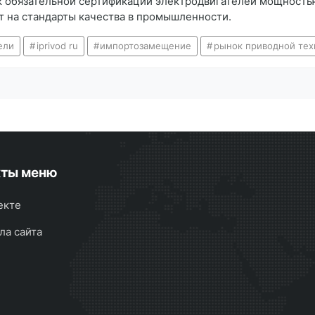
 обязательной сертификации электродвигателей мощностью 
ет на стандарты качества в промышленности.
ели
iprivod ru
импортозамещение
рынок приводной тех
кты меню
екте
ла сайта