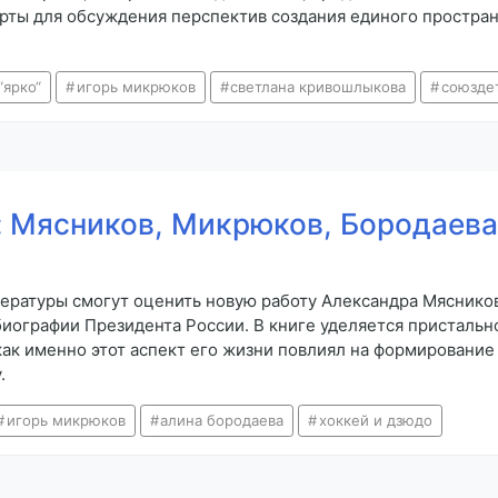
рты для обсуждения перспектив создания единого пространс
“ярко“
игорь микрюков
светлана кривошлыкова
союзде
: Мясников, Микрюков, Бородаев
ературы смогут оценить новую работу Александра Мяснико
биографии Президента России. В книге уделяется присталь
как именно этот аспект его жизни повлиял на формирование 
.
игорь микрюков
алина бородаева
хоккей и дзюдо