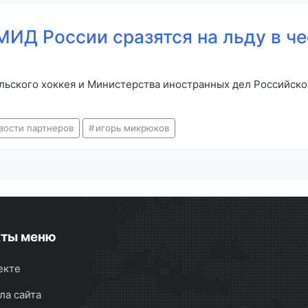
МИД России сразятся на льду в ч
льского хоккея и Министерства иностранных дел Российс
вости партнеров
игорь микрюков
кты меню
екте
ла сайта