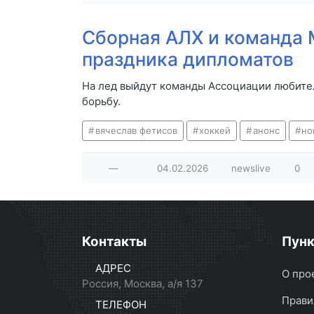
Сборная АЛХ и команда 
праздника дипломатов
На лед выйдут команды Ассоциации любите
борьбу.
вячеслав фетисов
хоккей
анонс
но
—
04.02.2026
newslive
0
Контакты
Пун
АДРЕС
О про
Россия, Москва, а/я 137
Прави
ТЕЛЕФОН