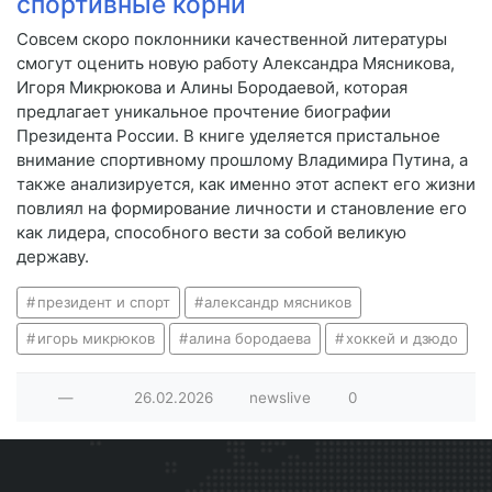
спортивные корни
Совсем скоро поклонники качественной литературы
смогут оценить новую работу Александра Мясникова,
Игоря Микрюкова и Алины Бородаевой, которая
предлагает уникальное прочтение биографии
Президента России. В книге уделяется пристальное
внимание спортивному прошлому Владимира Путина, а
также анализируется, как именно этот аспект его жизни
повлиял на формирование личности и становление его
как лидера, способного вести за собой великую
державу.
президент и спорт
александр мясников
игорь микрюков
алина бородаева
хоккей и дзюдо
—
26.02.2026
newslive
0