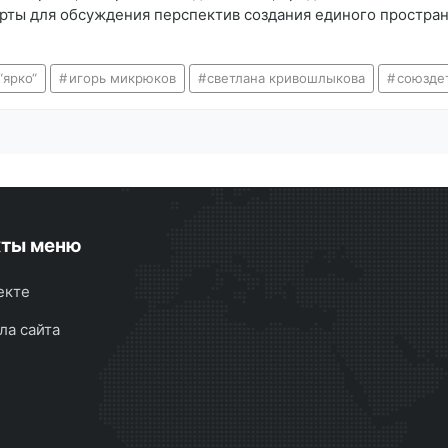
рты для обсуждения перспектив создания единого пространс
“ярко“
игорь микрюков
светлана кривошлыкова
союзде
кты меню
екте
ла сайта