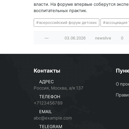
власти. На форуме впервые соберутся экспе
воспитательных практик.
всероссийский форум детских
ассоциация 
—
03.06.2026
newslive
0
Контакты
Пун
АДРЕС
О про
Россия, Москва, а/я 137
Прави
ТЕЛЕФОН
+7123456789
EMAIL
abc@example.com
TELEGRAM