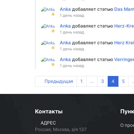
Anka
добавляет статью
Das Mant
1 день назад
Anka
добавляет статью
Herz-Kre
1 день назад
Anka
добавляет статью
Herz Kre
1 день назад
Anka
добавляет статью
Verringer
1 день назад
Предыдущая
1
...
3
4
5
.
Контакты
Пун
АДРЕС
О про
Россия, Москва, а/я 137