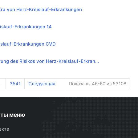
ra von Herz-Kreislauf-Erkrankungen
islauf-Erkrankungen 14
islauf-Erkrankungen CVD
ung des Risikos von Herz-Kreislauf-Erkran...
..
3541
Следующая
Показаны 46-60 из 53108
кты меню
екте