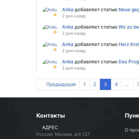
Anka
добавляет статью
Neue geg
2 дня назад
Anka
добавляет статью
Wo zu be
2 дня назад
Anka
добавляет статью
Herz Kre
2 дня назад
Anka
добавляет статью
Das Prog
2 дня назад
Предыдущая
1
2
3
4
...
Контакты
Пун
АДРЕС
О про
Россия, Москва, а/я 137