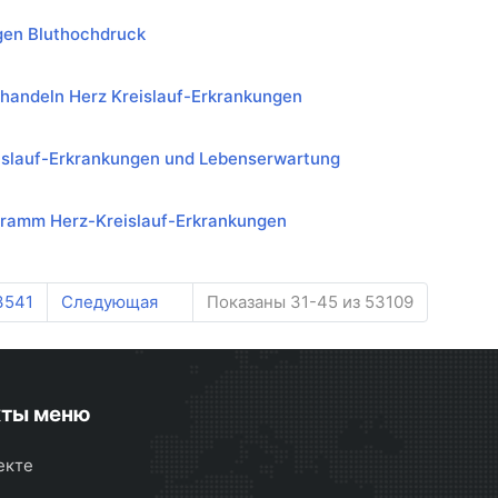
en Bluthochdruck
handeln Herz Kreislauf-Erkrankungen
islauf-Erkrankungen und Lebenserwartung
ramm Herz-Kreislauf-Erkrankungen
3541
Следующая
Показаны 31-45 из 53109
кты меню
екте