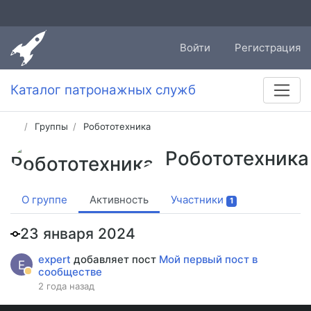
Войти
Регистрация
Каталог патронажных служб
Группы
Робототехника
Робототехника
О группе
Активность
Участники
1
23 января 2024
expert
добавляет пост
Мой первый пост в
E
сообществе
2 года назад