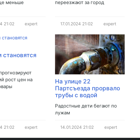
ще меньше
переезжают за город
24
21:02
expert
17.01.2024
21:02
expert
 становятся
прогнозируют
й рост цен на
На улице 22
овары
Партсъезда прорвало
трубы с водой
Радостные дети бегают по
лужам
24
21:02
expert
14.01.2024
21:02
expert