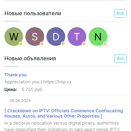
Новые пользователи
Все
W
S
D
T
N
Новые объявления
Все
Thank you
Appreciation you:) https://hop.cx
Цена:
5 755 руб.
06.06.2025
[ Crackdown on IPTV: Officials Commence Confiscating
Houses, Autos, and Various Other Properties ]
In a decisive relocation versus digital piracy, authorities
have magnified their initiatives to take apart illegal IPTV