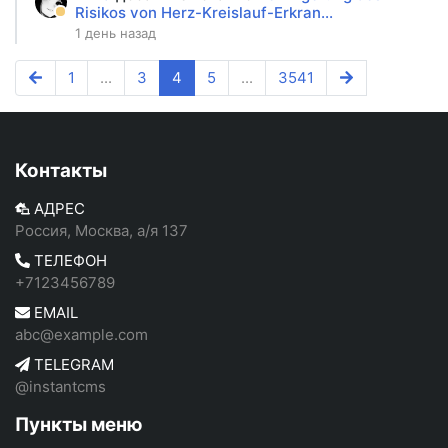
Risikos von Herz-Kreislauf-Erkran...
1 день назад
1
...
3
4
5
...
3541
Контакты
АДРЕС
Россия, Москва, а/я 137
ТЕЛЕФОН
+7123456789
EMAIL
abc@example.com
TELEGRAM
@instantcms
Пункты меню