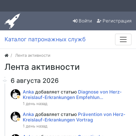
Войти
Регистрация
Каталог патронажных служб
Лента активности
Лента активности
6 августа 2026
Anka
добавляет статью
Diagnose von Herz-
Kreislauf-Erkrankungen Empfehlun...
1 день назад
Anka
добавляет статью
Prävention von Herz-
Kreislauf-Erkrankungen Vortrag
1 день назад