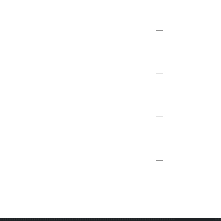
—
—
—
—