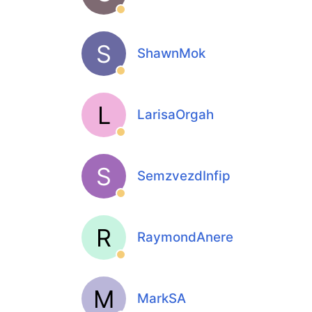
S
ShawnMok
L
LarisaOrgah
S
SemzvezdInfip
R
RaymondAnere
M
MarkSA