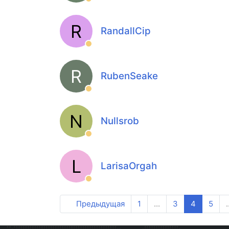
R
RandallCip
R
RubenSeake
N
Nullsrob
L
LarisaOrgah
Предыдущая
1
...
3
4
5
.