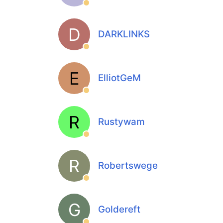
D
DARKLINKS
E
ElliotGeM
R
Rustywam
R
Robertswege
G
Goldereft