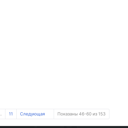
..
11
Следующая
Показаны 46-60 из 153