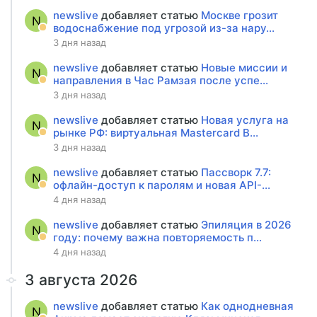
newslive
добавляет статью
Москве грозит
N
водоснабжение под угрозой из-за нару...
3 дня назад
newslive
добавляет статью
Новые миссии и
N
направления в Час Рамзая после успе...
3 дня назад
newslive
добавляет статью
Новая услуга на
N
рынке РФ: виртуальная Mastercard B...
3 дня назад
newslive
добавляет статью
Пассворк 7.7:
N
офлайн-доступ к паролям и новая API-...
4 дня назад
newslive
добавляет статью
Эпиляция в 2026
N
году: почему важна повторяемость п...
4 дня назад
3 августа 2026
newslive
добавляет статью
Как однодневная
N