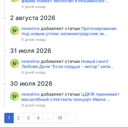
фирма ломает экологию Клязьминског...
5 дней назад
2 августа 2026
newslive
добавляет статью
Протезирование
N
под новым углом: калининградские эк...
6 дней назад
31 июля 2026
newslive
добавляет статью
Новый сингл
N
Любови Дали "Если сердце - мотор" запи...
9 дней назад
30 июля 2026
newslive
добавляет статью
ЦДКЖ принимает
N
масштабный спектакль-концерт Ивана ...
9 дней назад
1
2
3
4
...
18