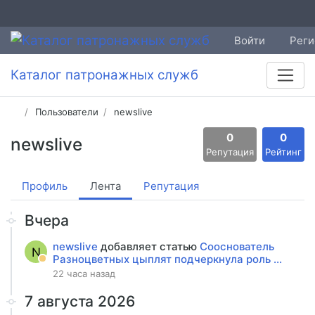
Войти
Реги
Каталог патронажных служб
Пользователи
newslive
0
0
newslive
Репутация
Рейтинг
Профиль
Лента
Репутация
Вчера
newslive
добавляет статью
Сооснователь
N
Разноцветных цыплят подчеркнула роль ...
22 часа назад
7 августа 2026