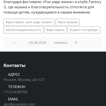
благодаря фестивалю «Рок ради жизни» в клубе Factory
3, где музыка и благотворительность сплотятся для
помощи детям, нуждающимся в нашем внимании.
фестиваль «рок ради жизни»
рок музыка
благотворительность
фестиваль
санкт-петербург
—
03.06.2026
newslive
0
Контакты
АДРЕС
Россия, Москва, а/я 137
ТЕЛЕФОН
+7123456789
EMAIL
abc@example.com