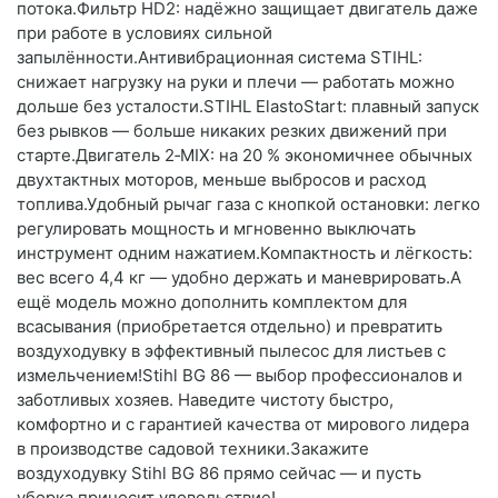
потока.Фильтр HD2: надёжно защищает двигатель даже
при работе в условиях сильной
запылённости.Антивибрационная система STIHL:
снижает нагрузку на руки и плечи — работать можно
дольше без усталости.STIHL ElastoStart: плавный запуск
без рывков — больше никаких резких движений при
старте.Двигатель 2‑MIX: на 20 % экономичнее обычных
двухтактных моторов, меньше выбросов и расход
топлива.Удобный рычаг газа с кнопкой остановки: легко
регулировать мощность и мгновенно выключать
инструмент одним нажатием.Компактность и лёгкость:
вес всего 4,4 кг — удобно держать и маневрировать.А
ещё модель можно дополнить комплектом для
всасывания (приобретается отдельно) и превратить
воздуходувку в эффективный пылесос для листьев с
измельчением!Stihl BG 86 — выбор профессионалов и
заботливых хозяев. Наведите чистоту быстро,
комфортно и с гарантией качества от мирового лидера
в производстве садовой техники.Закажите
воздуходувку Stihl BG 86 прямо сейчас — и пусть
уборка приносит удовольствие!