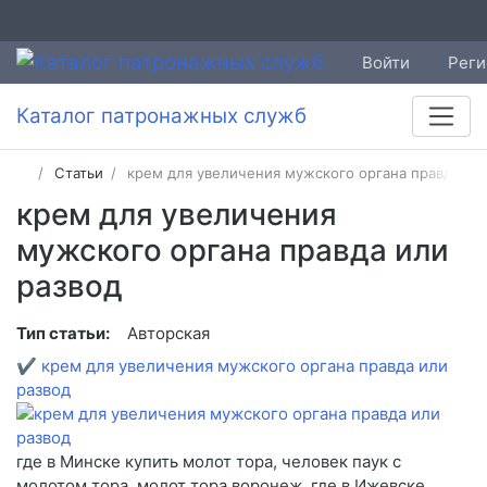
Войти
Реги
Каталог патронажных служб
Статьи
крем для увеличения мужского органа правда ил
крем для увеличения
мужского органа правда или
развод
Тип статьи:
Авторская
✔
крем для увеличения мужского органа правда или
развод
где в Минске купить молот тора, человек паук с
молотом тора, молот тора воронеж, где в Ижевске