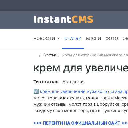
НОВОСТИ
СТАТЬИ
БЛОГИ
ФОТО
О
Статьи
крем для увеличения мужского ор
крем для увеличе
Тип статьи:
Авторская
☑
крем для увеличения мужского органа п
молот тора омск купить, молот тора в Москв
мужчин отзывы, молот тора в Бобруйске, ср
каждому свое молот тора, где в Пушкино куп
>>> ПЕРЕЙТИ НА ОФИЦИАЛЬНЫЙ САЙТ <<