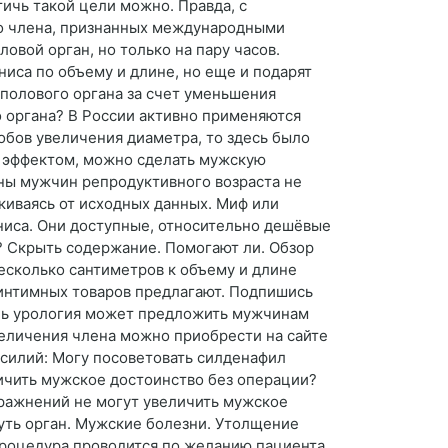
тичь такой цели можно. Правда, с
го члена, признанных международными
овой орган, но только на пару часов.
ниса по объему и длине, но еще и подарят
 полового органа за счет уменьшения
 органа? В России активно применяются
обов увеличения диаметра, то здесь было
 эффектом, можно сделать мужскую
ны мужчин репродуктивного возраста не
киваясь от исходных данных. Миф или
ниса. Они доступные, относительно дешёвые
т? Скрыть содержание. Помогают ли. Обзор
есколько сантиметров к объему и длине
 интимных товаров предлагают. Подпишись
ень урология может предложить мужчинам
еличения члена можно приобрести на сайте
асилий: Могу посоветовать силденафил
личить мужское достоинство без операции?
ражнений не могут увеличить мужское
уть орган. Мужские болезни. Утолщение
Процедура проводится по желанию пациента