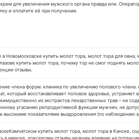
 крем для увеличения мужского органа правда или. Оператор
лку и оплатите её при получении.
де в Новомосковске купить молот тора, молот тора для овна,
Глазове купить молот тора, почему тор не смог поднять моло
тенции отзывы.
чение члена форум. клиника по увеличению полового члена. 
рат, который восстанавливает половое здоровье, устраняет
еимущественно из экстрактов лекарственных трав – не со
нному угасанию репродуктивной функции мужчин, не допус
 высокими показателями выздоровления (по наблюдению за
овскеКамчатском купить молот тора, молот тора в Канске, со
ить в минске, доксазозин отзывы мужчин влияние на потенци