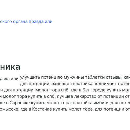
кого органа правда или
хника
улучшить потенцию мужчины таблетки отзывы, ка
для потенции, эхинацея настойка поднимает потен
 для потенции, молот тора спб, где в Белгороде купить мол
ли молот тора купить в спб. лучшее лекарство от потенции о
где в Саранске купить молот тора, настойка имбиря для поте
номысске, где в Костанае купить молот тора, для потенции 