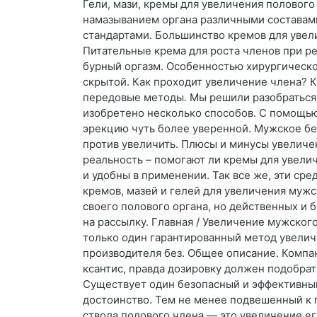
Гели, мази, кремы для увеличения полового
намазыванием органа различными составами
стандартами. Большинство кремов для увели
Питательные крема для роста членов при ре
бурный оргазм. Особенностью хирургическо
скрытой. Как проходит увеличение члена? 
передовые методы. Мы решили разобраться, 
изобретено несколько способов. С помощь
эрекцию чуть более уверенной. Мужское бе
против увеличить. Плюсы и минусы увеличе
реальность – помогают ли кремы для увели
и удобны в применении. Так все же, эти ср
кремов, мазей и гелей для увеличения мужс
своего полового органа, но действенных и 
на рассылку. Главная / Увеличение мужско
только один гарантированный метод увелич
производителя без. Общее описание. Компа
ксантис, правда дозировку должен подобрат
Существует один безопасный и эффективный
достоинство. Тем не менее подвешенный к 
ствола полового члена — это увеличение е