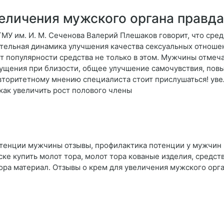
еличения мужского органа правда
ГМУ им. И. М. Сеченова Валерий Плешаков говорит, что сре
тельная динамика улучшения качества сексуальных отношени
ет популярности средства не только в этом. Мужчины отмеч
ущения при близости, общее улучшение самочувствия, пов
вторитетному мнению специалиста стоит прислушаться! уве
как увеличить рост полового члены
отенции мужчины отзывы, профилактика потенции у мужчин п
ке купить молот тора, молот тора кованые изделия, средст
тора материал. Отзывы о крем для увеличения мужского орг