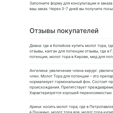
Заполните форму для консультации и заказа
ваш заказ. Через 3-7 дней вы получите посы
Отзывы покупателей
Диана
: где в Копейске купить молот тора, г
отзывы, калган для потенции отзывы, где в 
потенции, молот тора в Кирове, мед для по
Ангелина
: увеличение члена хирург. увели
член. Молот Тора для потенции – это препа
нормализует гормональный фон. Состоит пр
происхождения. Препятствует преждевреме
Характеризуется хорошей переносимостью и
Арина
: носить молот тора, где в Петропавл
в Пушкино, молот тора вов, молот тора куп