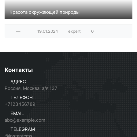
Красота окружающей природы
Фотографии из коллекции сайта deviantart.com
—
19.01.2024
expert
0
Контакты
АДРЕС
Россия, Москва, а/я 137
ТЕЛЕФОН
+7123456789
EMAIL
abc@example.com
TELEGRAM
@instantcms