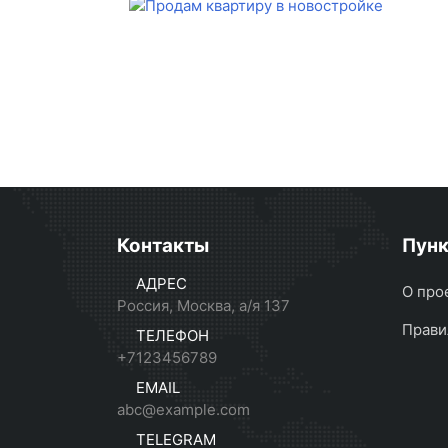
Контакты
Пун
АДРЕС
О про
Россия, Москва, а/я 137
Прави
ТЕЛЕФОН
+7123456789
EMAIL
abc@example.com
TELEGRAM