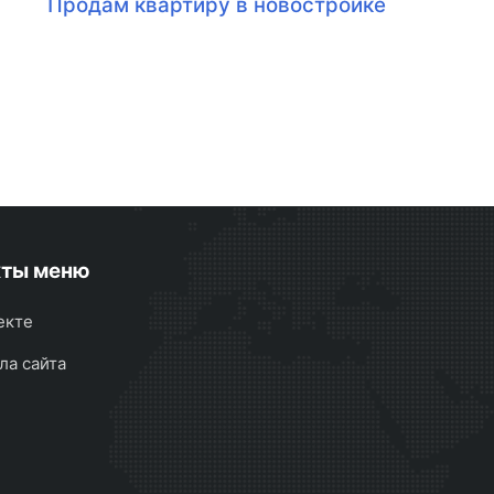
Продам квартиру в новостройке
кты меню
екте
ла сайта