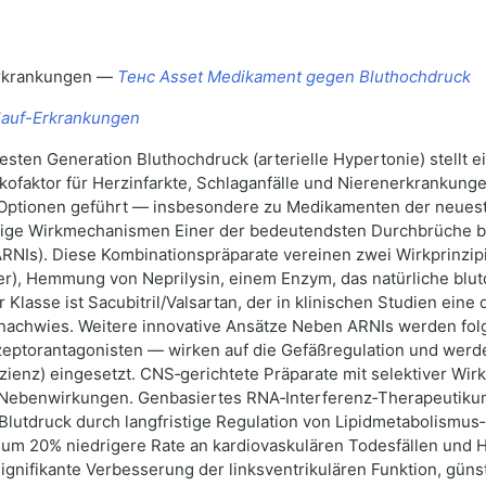
-Erkrankungen —
Тенс Asset Medikament gegen Bluthochdruck
lauf-Erkrankungen
sten Generation Bluthochdruck (arterielle Hypertonie) stellt e
kofaktor für Herzinfarkte, Schlaganfälle und Nierenerkrankunge
 Optionen geführt — insbesondere zu Medikamenten der neuest
tige Wirkmechanismen Einer der bedeutendsten Durchbrüche bet
(ARNIs). Diese Kombinationspräparate vereinen zwei Wirkprinzi
er), Hemmung von Neprilysin, einem Enzym, das natürliche blu
r Klasse ist Sacubitril/Valsartan, der in klinischen Studien ein
achwies. Weitere innovative Ansätze Neben ARNIs werden folg
Rezeptorantagonisten — wirken auf die Gefäßregulation und werd
izienz) eingesetzt. CNS‑gerichtete Präparate mit selektiver Wi
Nebenwirkungen. Genbasiertes RNA‑Interferenz‑Therapeutikum (
Blutdruck durch langfristige Regulation von Lipidmetabolismus
 20% niedrigere Rate an kardiovaskulären Todesfällen und Ho
, signifikante Verbesserung der linksventrikulären Funktion, gün