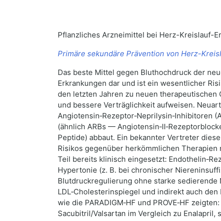
Pflanzliches Arzneimittel bei Herz-Kreislauf
Primäre sekundäre Prävention von Herz-Kreis
Das beste Mittel gegen Bluthochdruck der neue
Erkrankungen dar und ist ein wesentlicher Risi
den letzten Jahren zu neuen therapeutischen
und bessere Verträglichkeit aufweisen. Neuar
Angiotensin‑Rezeptor‑Neprilysin‑Inhibitoren 
(ähnlich ARBs — Angiotensin‑II‑Rezeptorblock
Peptide) abbaut. Ein bekannter Vertreter diese
Risikos gegenüber herkömmlichen Therapien n
Teil bereits klinisch eingesetzt: Endothelin‑
Hypertonie (z. B. bei chronischer Niereninsuff
Blutdruckregulierung ohne starke sedierende 
LDL‑Cholesterinspiegel und indirekt auch den 
wie die PARADIGM‑HF und PROVE‑HF zeigten: um
Sacubitril/Valsartan im Vergleich zu Enalapril