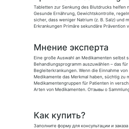
Tabletten zur Senkung des Blutdrucks helfen n
Gesunde Ernährung, Gewichtskontrolle, regelm
sicher, dass weniger Natrium (z. B. Salz) und
Erkrankungen Primäre sekundäre Prävention v
Мнение эксперта
Eine große Auswahl an Medikamenten selbst 
Behandlungsprogramm auszuwählen – das für di
Begleiterkrankungen. Wenn die Einnahme von T
Medikamente das Merkmal haben, süchtig zu ma
Medikamentengruppen für Patienten in verschi
Arten von Medikamenten. Отзывы о Sammlung 
Как купить?
Заполните форму для консультации и заказа 