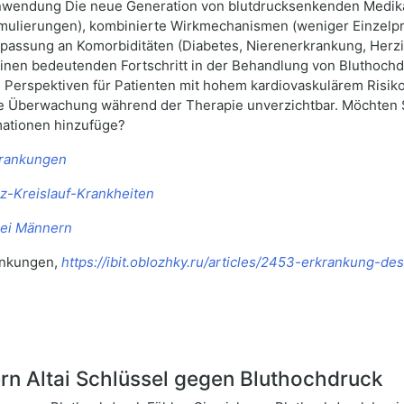
Anwendung Die neue Generation von blutdrucksenkenden Medikam
mulierungen), kombinierte Wirkmechanismen (weniger Einzelpr
passung an Komorbiditäten (Diabetes, Nierenerkrankung, Herzi
nen bedeutenden Fortschritt in der Behandlung von Bluthochd
 Perspektiven für Patienten mit hohem kardiovaskulärem Risik
he Überwachung während der Therapie unverzichtbar. Möchten S
mationen hinzufüge?
krankungen
z-Kreislauf-Krankheiten
bei Männern
rankungen,
https://ibit.oblozhky.ru/articles/2453-erkrankung-d
 Altai Schlüssel gegen Bluthochdruck