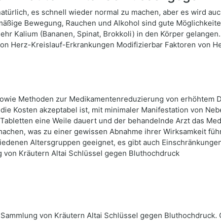
atürlich, es schnell wieder normal zu machen, aber es wird au
äßige Bewegung, Rauchen und Alkohol sind gute Möglichkeiten
 mehr Kalium (Bananen, Spinat, Brokkoli) in den Körper gelange
on Herz-Kreislauf-Erkrankungen Modifizierbar Faktoren von H
sowie Methoden zur Medikamentenreduzierung von erhöhtem Dr
e Kosten akzeptabel ist, mit minimaler Manifestation von Ne
abletten eine Weile dauert und der behandelnde Arzt das Medik
chen, was zu einer gewissen Abnahme ihrer Wirksamkeit führt.
edenen Altersgruppen geeignet, es gibt auch Einschränkungen h
von Kräutern Altai Schlüssel gegen Bluthochdruck
Sammlung von Kräutern Altai Schlüssel gegen Bluthochdruck.