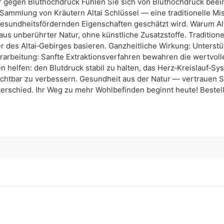
ter gegen Bluthochdruck Fühlen Sie sich von Bluthochdruck beei
Sammlung von Kräutern Altai Schlüssel — eine traditionelle M
re gesundheitsfördernden Eigenschaften geschätzt wird. Warum 
aus unberührter Natur, ohne künstliche Zusatzstoffe. Traditione
des Altai‑Gebirges basieren. Ganzheitliche Wirkung: Unterstüt
rbeitung: Sanfte Extraktionsverfahren bewahren die wertvollen
n helfen: den Blutdruck stabil zu halten, das Herz‑Kreislauf‑S
ichtbar zu verbessern. Gesundheit aus der Natur — vertrauen Sie
terschied. Ihr Weg zu mehr Wohlbefinden beginnt heute! Bestell