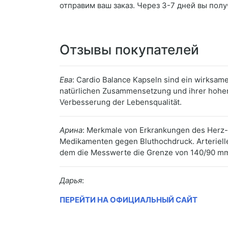
отправим ваш заказ. Через 3-7 дней вы полу
Отзывы покупателей
Ева
: Cardio Balance Kapseln sind ein wirksam
natürlichen Zusammensetzung und ihrer hohen
Verbesserung der Lebensqualität.
Арина
: Merkmale von Erkrankungen des Herz-K
Medikamenten gegen Bluthochdruck. Arterielle 
dem die Messwerte die Grenze von 140/90 mm 
Дарья
:
ПЕРЕЙТИ НА ОФИЦИАЛЬНЫЙ САЙТ