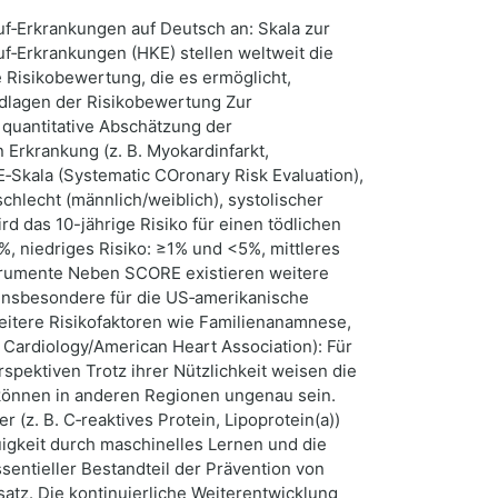
uf‑Erkrankungen auf Deutsch an: Skala zur
f‑Erkrankungen (HKE) stellen weltweit die
e Risikobewertung, die es ermöglicht,
undlagen der Risikobewertung Zur
e quantitative Abschätzung der
 Erkrankung (z. B. Myokardinfarkt,
E‑Skala (Systematic COronary Risk Evaluation),
schlecht (männlich/weiblich), systolischer
d das 10-jährige Risiko für einen tödlichen
%, niedriges Risiko: ≥1% und <5%, mittleres
strumente Neben SCORE existieren weitere
 insbesondere für die US‑amerikanische
weitere Risikofaktoren wie Familienanamnese,
Cardiology/American Heart Association): Für
spektiven Trotz ihrer Nützlichkeit weisen die
können in anderen Regionen ungenau sein.
(z. B. C‑reaktives Protein, Lipoprotein(a))
uigkeit durch maschinelles Lernen und die
sentieller Bestandteil der Prävention von
atz. Die kontinuierliche Weiterentwicklung