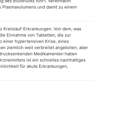
g des Blutdrucks führt. Vereinfacht
des Plasmavolumens und damit zu einem
rz Kreislauf-Erkrankungen. Von dem, was
die Einnahme von Tabletten, die zur
ko einer hypertensiven Krise, eines
en ziemlich weit verbreitet angeboten, aber
lutdrucksenkenden Medikamenten haben
neimittels ist ein schnelles nachhaltiges
lichkeit für akute Erkrankungen,