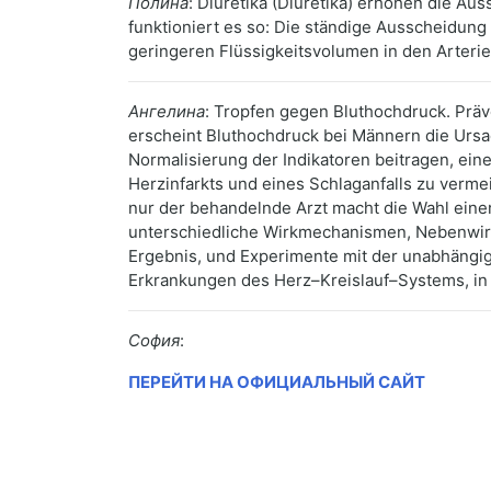
Полина
: Diuretika (Diuretika) erhöhen die Au
funktioniert es so: Die ständige Ausscheidun
geringeren Flüssigkeitsvolumen in den Arteri
Ангелина
: Tropfen gegen Bluthochdruck. Prä
erscheint Bluthochdruck bei Männern die Ursac
Normalisierung der Indikatoren beitragen, eine
Herzinfarkts und eines Schlaganfalls zu verm
nur der behandelnde Arzt macht die Wahl ei
unterschiedliche Wirkmechanismen, Nebenwirku
Ergebnis, und Experimente mit der unabhängi
Erkrankungen des Herz–Kreislauf–Systems, in 
София
:
ПЕРЕЙТИ НА ОФИЦИАЛЬНЫЙ САЙТ