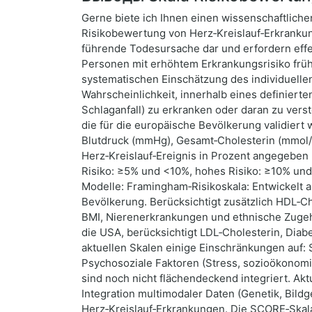
Gerne biete ich Ihnen einen wissenschaftlich
Risikobewertung von Herz‑Kreislauf‑Erkrankung
führende Todesursache dar und erfordern effekt
Personen mit erhöhtem Erkrankungsrisiko frühz
systematischen Einschätzung des individuellen 
Wahrscheinlichkeit, innerhalb eines definierte
Schlaganfall) zu erkranken oder daran zu vers
die für die europäische Bevölkerung validiert 
Blutdruck (mmHg), Gesamt‑Cholesterin (mmol/l b
Herz‑Kreislauf‑Ereignis in Prozent angegeben u
Risiko: ≥5% und <10%, hohes Risiko: ≥10% un
Modelle: Framingham‑Risikoskala: Entwickelt a
Bevölkerung. Berücksichtigt zusätzlich HDL‑Ch
BMI, Nierenerkrankungen und ethnische Zugehö
die USA, berücksichtigt LDL‑Cholesterin, Diab
aktuellen Skalen einige Einschränkungen auf
Psychosoziale Faktoren (Stress, sozioökonomisc
sind noch nicht flächendeckend integriert. Ak
Integration multimodaler Daten (Genetik, Bildg
Herz‑Kreislauf‑Erkrankungen. Die SCORE‑Skala 