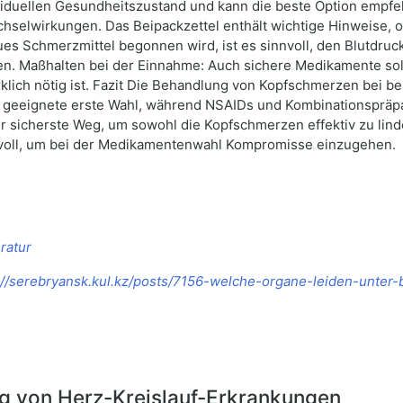
ividuellen Gesundheitszustand und kann die beste Option empfeh
lwirkungen. Das Beipackzettel enthält wichtige Hinweise, ob 
 Schmerzmittel begonnen wird, ist es sinnvoll, den Blutdruck
n. Maßhalten bei der Einnahme: Auch sichere Medikamente sol
lich nötig ist. Fazit Die Behandlung von Kopfschmerzen bei b
ls geeignete erste Wahl, während NSAIDs und Kombinationspräpa
sicherste Weg, um sowohl die Kopfschmerzen effektiv zu linder
tvoll, um bei der Medikamentenwahl Kompromisse einzugehen.
ratur
://serebryansk.kul.kz/posts/7156-welche-organe-leiden-unter-
g von Herz-Kreislauf-Erkrankungen