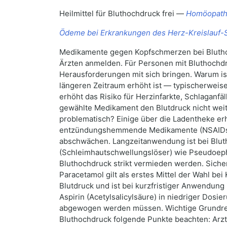
Heilmittel für Bluthochdruck frei —
Homöopathi
Ödeme bei Erkrankungen des Herz-Kreislauf-
Medikamente gegen Kopfschmerzen bei Blutho
Ärzten anmelden. Für Personen mit Bluthochd
Herausforderungen mit sich bringen. Warum is
längeren Zeitraum erhöht ist — typischerweis
erhöht das Risiko für Herzinfarkte, Schlagan
gewählte Medikament den Blutdruck nicht weite
problematisch? Einige über die Ladentheke erh
entzündungshemmende Medikamente (NSAIDs) w
abschwächen. Langzeitanwendung ist bei Bluth
(Schleimhautschwellungslöser) wie Pseudoephe
Bluthochdruck strikt vermieden werden. Sicher
Paracetamol gilt als erstes Mittel der Wahl b
Blutdruck und ist bei kurzfristiger Anwendung
Aspirin (Acetylsalicylsäure) in niedriger Dosi
abgewogen werden müssen. Wichtige Grundreg
Bluthochdruck folgende Punkte beachten: Arzt