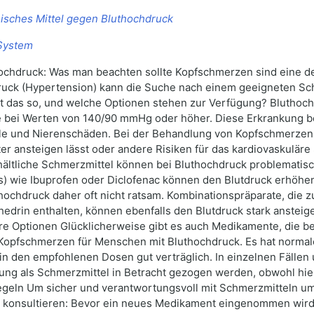
sches Mittel gegen Bluthochdruck
System
chdruck: Was man beachten sollte Kopfschmerzen sind eine d
ruck (Hypertension) kann die Suche nach einem geeigneten S
t das so, und welche Optionen stehen zur Verfügung? Bluthoch
e bei Werten von 140/90 mmHg oder höher. Diese Erkrankung be
fälle und Nierenschäden. Bei der Behandlung von Kopfschmerze
r ansteigen lässt oder andere Risiken für das kardiovaskuläre
ältliche Schmerzmittel können bei Bluthochdruck problematisch
ie Ibuprofen oder Diclofenac können den Blutdruck erhöhen
ochdruck daher oft nicht ratsam. Kombinationspräparate, die z
drin enthalten, können ebenfalls den Blutdruck stark ansteige
e Optionen Glücklicherweise gibt es auch Medikamente, die bei 
ei Kopfschmerzen für Menschen mit Bluthochdruck. Es hat normal
 in den empfohlenen Dosen gut verträglich. In einzelnen Fällen
erung als Schmerzmittel in Betracht gezogen werden, obwohl hie
eln Um sicher und verantwortungsvoll mit Schmerzmitteln um
 konsultieren: Bevor ein neues Medikament eingenommen wird,