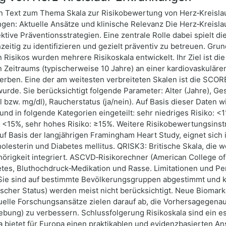
en Text zum Thema Skala zur Risikobewertung von Herz‑Kreisla
en: Aktuelle Ansätze und klinische Relevanz Die Herz‑Kreislau
ive Präventionsstrategien. Eine zentrale Rolle dabei spielt di
eitig zu identifizieren und gezielt präventiv zu betreuen. Gr
Risikos wurden mehrere Risikoskala entwickelt. Ihr Ziel ist di
n Zeitraums (typischerweise 10 Jahre) an einer kardiovaskulären
terben. Eine der am weitesten verbreiteten Skalen ist die SCOR
wurde. Sie berücksichtigt folgende Parameter: Alter (Jahre), Ge
zw. mg/dl), Raucherstatus (ja/nein). Auf Basis dieser Daten wir
nd in folgende Kategorien eingeteilt: sehr niedriges Risiko: <1
d <15%, sehr hohes Risiko: ≥15%. Weitere Risikobewertungsin
uf Basis der langjährigen Framingham Heart Study, eignet sich
olesterin und Diabetes mellitus. QRISK3: Britische Skala, die 
rigkeit integriert. ASCVD‑Risikorechner (American College of 
etes, Bluthochdruck‑Medikation und Rasse. Limitationen und Per
: Sie sind auf bestimmte Bevölkerungsgruppen abgestimmt und 
her Status) werden meist nicht berücksichtigt. Neue Biomarker 
tuelle Forschungsansätze zielen darauf ab, die Vorhersagegena
ebung) zu verbessern. Schlussfolgerung Risikoskala sind ein es
bietet für Europa einen praktikablen und evidenzbasierten Ans