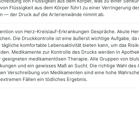
sscheidung von Flüssigkeit aus dem Körper, was zu einer Senkun
g von Flüssigkeit aus dem Körper führt zu einer Verringerung 
en — der Druck auf die Arterienwände nimmt ab.
vention von Herz-Kreislauf-Erkrankungen Gespräche. Akute He
hen. Die Druckkontrolle ist eine äußerst wichtige Aufgabe, da 
 tägliche komfortable Lebensaktivität bieten kann, um das Risi
eiden. Medikamente zur Kontrolle des Drucks werden in Apothek
ner geeigneten medikamentösen Therapie. Alle Gruppen von b
ngen und ein gewisses Maß an Sucht. Die richtige Wahl des Arz
gen Verschreibung von Medikamenten sind eine hohe Wahrschein
extremen Fällen ein tödliches Ergebnis.