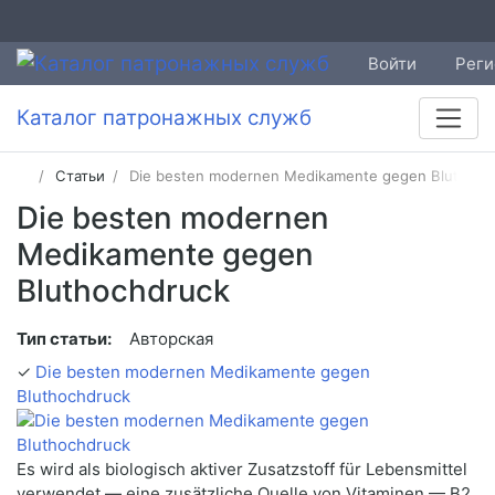
Войти
Реги
Каталог патронажных служб
Статьи
Die besten modernen Medikamente gegen Bluthoch
Die besten modernen
Medikamente gegen
Bluthochdruck
Тип статьи:
Авторская
✓
Die besten modernen Medikamente gegen
Bluthochdruck
Es wird als biologisch aktiver Zusatzstoff für Lebensmittel
verwendet — eine zusätzliche Quelle von Vitaminen — B2,