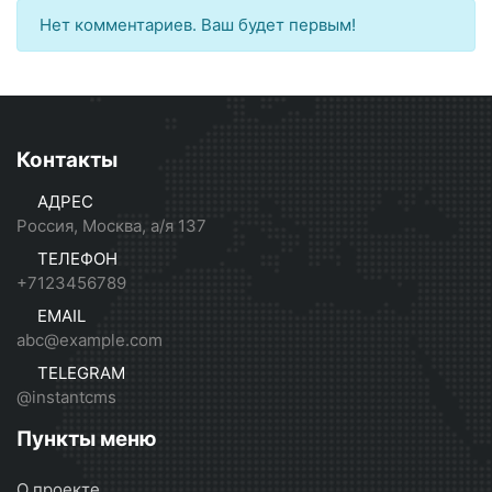
Нет комментариев. Ваш будет первым!
Контакты
АДРЕС
Россия, Москва, а/я 137
ТЕЛЕФОН
+7123456789
EMAIL
abc@example.com
TELEGRAM
@instantcms
Пункты меню
О проекте