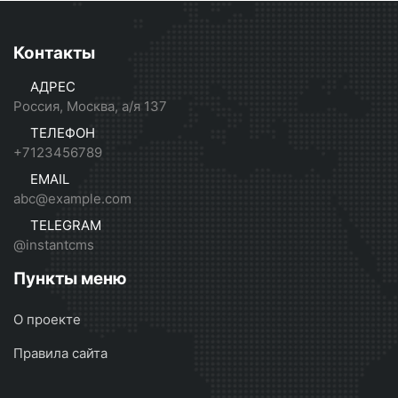
Контакты
АДРЕС
Россия, Москва, а/я 137
ТЕЛЕФОН
+7123456789
EMAIL
abc@example.com
TELEGRAM
@instantcms
Пункты меню
О проекте
Правила сайта