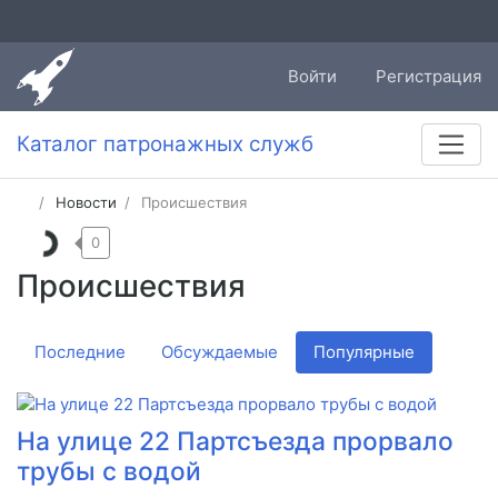
Войти
Регистрация
Каталог патронажных служб
Новости
Происшествия
0
Происшествия
Последние
Обсуждаемые
Популярные
На улице 22 Партсъезда прорвало
трубы с водой