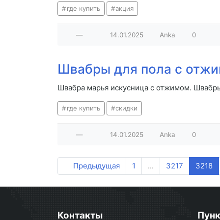
где купить
акция
—
14.01.2025
Anka
0
Швабры для пола с отж
Швабра марья искусница с отжимом. Швабр
где купить
скидки
—
14.01.2025
Anka
0
Предыдущая
1
...
3217
3218
Контакты
Пун