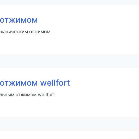
 отжимом
механическим отжимом
отжимом wellfort
льным отжимом wellfort