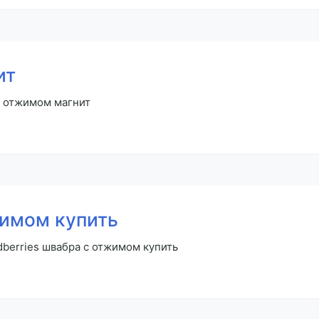
ит
с отжимом магнит
жимом купить
dberries швабра с отжимом купить