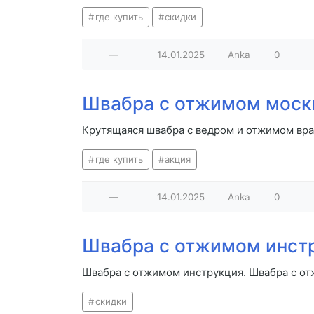
где купить
скидки
—
14.01.2025
Anka
0
Швабра с отжимом моск
Крутящаяся швабра с ведром и отжимом вр
где купить
акция
—
14.01.2025
Anka
0
Швабра с отжимом инст
Швабра с отжимом инструкция. Швабра с о
скидки