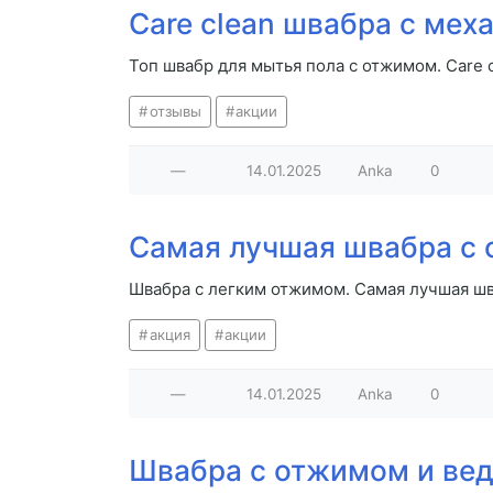
Care clean швабра с ме
Топ швабр для мытья пола с отжимом. Care
отзывы
акции
—
14.01.2025
Anka
0
Самая лучшая швабра с
Швабра с легким отжимом. Самая лучшая ш
акция
акции
—
14.01.2025
Anka
0
Швабра с отжимом и вед