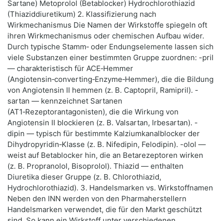
Sartane) Metoprolol (Betablocker) Hydrochlorothiazid
(Thiaziddiuretikum) 2. Klassifizierung nach
Wirkmechanismus Die Namen der Wirkstoffe spiegeln oft
ihren Wirkmechanismus oder chemischen Aufbau wider.
Durch typische Stamm‑ oder Endungselemente lassen sich
viele Substanzen einer bestimmten Gruppe zuordnen: -pril
— charakteristisch für ACE‑Hemmer
(Angiotensin‑converting‑Enzyme‑Hemmer), die die Bildung
von Angiotensin II hemmen (z. B. Captopril, Ramipril). -
sartan — kennzeichnet Sartanen
(AT1‑Rezeptorantagonisten), die die Wirkung von
Angiotensin II blockieren (z. B. Valsartan, Irbesartan). -
dipin — typisch für bestimmte Kalziumkanalblocker der
Dihydropyridin‑Klasse (z. B. Nifedipin, Felodipin). -olol —
weist auf Betablocker hin, die an Betarezeptoren wirken
(z. B. Propranolol, Bisoprolol). Thiazid — enthalten
Diuretika dieser Gruppe (z. B. Chlorothiazid,
Hydrochlorothiazid). 3. Handelsmarken vs. Wirkstoffnamen
Neben den INN werden von den Pharmaherstellern
Handelsmarken verwendet, die für den Markt geschützt
sind. So kann ein Wirkstoff unter verschiedenen