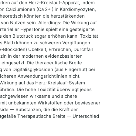
irken auf den Herz-Kreislauf-Apparat, indem
von Calciumionen (Ca 2+ ) in Kardiomyozyten,
Theoretisch könnten die herzstärkenden
von Nutzen sein. Allerdings: Die Wirkung auf
rterieller Hypertonie spielt eine gesteigerte
s den Blutdruck sogar erhöhen kann. Toxizität
es Blatt) können zu schweren Vergiftungen
Blockaden) Übelkeit, Erbrechen, Durchfall
zin In der modernen evidenzbasierten
eingesetzt. Die therapeutische Breite
 von Digitalisglykosiden (aus Fingerhut) bei
sicheren Anwendungsrichtlinien nicht.
 Wirkung auf das Herz-Kreislauf-System
ährlich. Die hohe Toxizität überwiegt jedes
h nachgewiesen wirksame und sichere
 mit unbekannten Wirkstoffen oder bewiesener
side — Substanzen, die die Kraft der
utgefäße Therapeutische Breite — Unterschied