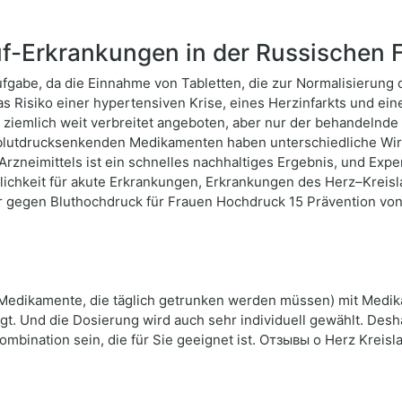
f-Erkrankungen in der Russischen 
ufgabe, da die Einnahme von Tabletten, die zur Normalisierung d
as Risiko einer hypertensiven Krise, eines Herzinfarkts und e
 ziemlich weit verbreitet angeboten, aber nur der behandelnde
 blutdrucksenkenden Medikamenten haben unterschiedliche W
Arzneimittels ist ein schnelles nachhaltiges Ergebnis, und Ex
chkeit für akute Erkrankungen, Erkrankungen des Herz–Kreisla
er gegen Bluthochdruck für Frauen Hochdruck 15 Prävention vo
 (Medikamente, die täglich getrunken werden müssen) mit Medi
gt. Und die Dosierung wird auch sehr individuell gewählt. Desha
Kombination sein, die für Sie geeignet ist. Отзывы о Herz Kreis