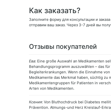
Как заказать?
Заполните форму для консультации и заказа H
отправим ваш заказ. Через 3-7 дней вы полу
Отзывы покупателей
Ева
: Eine große Auswahl an Medikamenten se
Behandlungsprogramm auszuwählen – das für di
Begleiterkrankungen. Wenn die Einnahme von T
Medikamente das Merkmal haben, süchtig zu ma
Medikamentengruppen für Patienten in verschi
Arten von Medikamenten.
Ксения
: Von Bluthochdruck bei Diabetes mell
Prävention. Atmungs-und Herz Kreislauf-Erkr