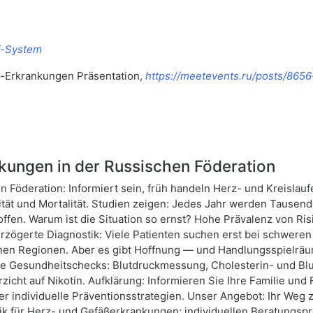
f-System
f-Erkrankungen Präsentation,
https://meetevents.ru/posts/8656
kungen in der Russischen Föderation
 Föderation: Informiert sein, früh handeln Herz- und Kreislau
ität und Mortalität. Studien zeigen: Jedes Jahr werden Taus
roffen. Warum ist die Situation so ernst? Hohe Prävalenz von R
erzögerte Diagnostik: Viele Patienten suchen erst bei schweren
nen Regionen. Aber es gibt Hoffnung — und Handlungsspielrä
ge Gesundheitschecks: Blutdruckmessung, Cholesterin- und B
ht auf Nikotin. Aufklärung: Informieren Sie Ihre Familie und 
er individuelle Präventionsstrategien. Unser Angebot: Ihr We
tik für Herz- und Gefäßerkrankungen; individuellen Beratung