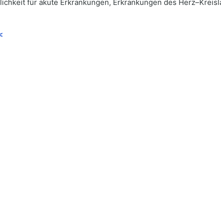
chkeit für akute Erkrankungen, Erkrankungen des Herz–Kreisla
<