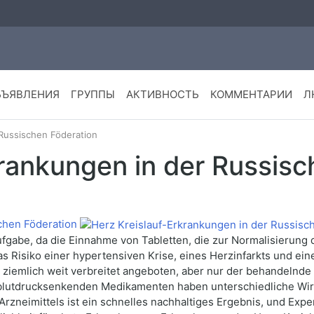
БЪЯВЛЕНИЯ
ГРУППЫ
АКТИВНОСТЬ
КОММЕНТАРИИ
Л
 Russischen Föderation
krankungen in der Russisc
chen Föderation
ufgabe, da die Einnahme von Tabletten, die zur Normalisierung d
as Risiko einer hypertensiven Krise, eines Herzinfarkts und e
 ziemlich weit verbreitet angeboten, aber nur der behandelnde
 blutdrucksenkenden Medikamenten haben unterschiedliche W
Arzneimittels ist ein schnelles nachhaltiges Ergebnis, und Ex