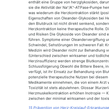
enthält eine Gruppe von herzglykosiden, darun
sie die Aktivität der Na⁺/K⁺‑ATPase‑Pumpe hem
was wiederum die Herzkontraktion stärkt (pos
Eigenschaften von Oleander-Glykosiden bei He
den Blutdruck ist nicht direkt senkend, sondern
Herzkontraktion keine therapeutische Rolle. D
und Risiken Die Glykoside von Oleander sind 
führen. Symptome einer Oleandervergiftung um
Schwindel, Sehstörungen Im schweren Fall: K
Medizin wird Oleander nicht zur Behandlung v
(Unterschied zwischen wirksamer und todlicher
Herzinsuffizienz werden strenge Blutkonzentra
Schlussfolgerung Obwohl die Bittere Beere, i
verfügt, ist ihr Einsatz zur Behandlung von Bl
potenzielle therapeutische Nutzen bei diesem 
Medikamente einnehmen, die von einem Arzt v
Toxizität ist stets abzulehnen. Glossar (Kurze
Herzmuskelkontraktion erhöhen Inotropie — Kr
zwischen der minimal wirksamen und der toxi
15 Prävention von Herz-Kreislauf-Erkrankung