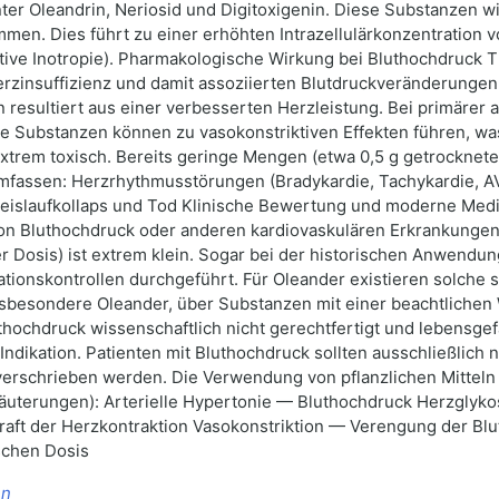
ter Oleandrin, Neriosid und Digitoxigenin. Diese Substanzen w
men. Dies führt zu einer erhöhten Intrazellulärkonzentration 
itive Inotropie). Pharmakologische Wirkung bei Bluthochdruck 
rzinsuffizienz und damit assoziierten Blutdruckveränderungen 
 resultiert aus einer verbesserten Herzleistung. Bei primärer a
ie Substanzen können zu vasokonstriktiven Effekten führen, wa
extrem toxisch. Bereits geringe Mengen (etwa 0,5 g getrocknet
fassen: Herzrhythmusstörungen (Bradykardie, Tachykardie, AV‑
reislaufkollaps und Tod Klinische Bewertung und moderne Medi
on Bluthochdruck oder anderen kardiovaskulären Erkrankungen 
 Dosis) ist extrem klein. Sogar bei der historischen Anwendung
tionskontrollen durchgeführt. Für Oleander existieren solche 
nsbesondere Oleander, über Substanzen mit einer beachtlichen
uthochdruck wissenschaftlich nicht gerechtfertigt und lebensgef
Indikation. Patienten mit Bluthochdruck sollten ausschließlic
erschrieben werden. Die Verwendung von pflanzlichen Mitteln
rläuterungen): Arterielle Hypertonie — Bluthochdruck Herzglyko
aft der Herzkontraktion Vasokonstriktion — Verengung der Bl
schen Dosis
en