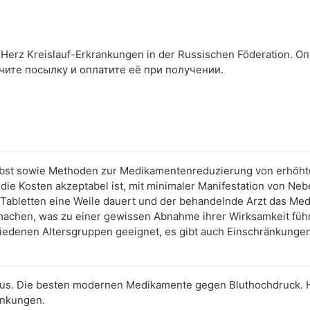
erz Kreislauf-Erkrankungen in der Russischen Föderation. О
чите посылку и оплатите её при получении.
lbst sowie Methoden zur Medikamentenreduzierung von erhöht
e Kosten akzeptabel ist, mit minimaler Manifestation von Ne
abletten eine Weile dauert und der behandelnde Arzt das Medik
chen, was zu einer gewissen Abnahme ihrer Wirksamkeit führt.
edenen Altersgruppen geeignet, es gibt auch Einschränkungen h
itus. Die besten modernen Medikamente gegen Bluthochdruck. H
ankungen.