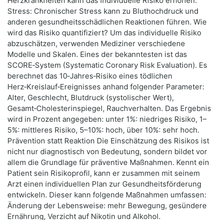
Herzkrankheiten kann das individuelle Risiko erhöhen.
Stress: Chronischer Stress kann zu Bluthochdruck und
anderen gesundheitsschädlichen Reaktionen führen. Wie
wird das Risiko quantifiziert? Um das individuelle Risiko
abzuschätzen, verwenden Mediziner verschiedene
Modelle und Skalen. Eines der bekanntesten ist das
SCORE‑System (Systematic Coronary Risk Evaluation). Es
berechnet das 10‑Jahres‑Risiko eines tödlichen
Herz‑Kreislauf‑Ereignisses anhand folgender Parameter:
Alter, Geschlecht, Blutdruck (systolischer Wert),
Gesamt‑Cholesterinspiegel, Rauchverhalten. Das Ergebnis
wird in Prozent angegeben: unter 1%: niedriges Risiko, 1–
5%: mittleres Risiko, 5–10%: hoch, über 10%: sehr hoch.
Prävention statt Reaktion Die Einschätzung des Risikos ist
nicht nur diagnostisch von Bedeutung, sondern bildet vor
allem die Grundlage für präventive Maßnahmen. Kennt ein
Patient sein Risikoprofil, kann er zusammen mit seinem
Arzt einen individuellen Plan zur Gesundheitsförderung
entwickeln. Dieser kann folgende Maßnahmen umfassen:
Änderung der Lebensweise: mehr Bewegung, gesündere
Ernährung, Verzicht auf Nikotin und Alkohol.