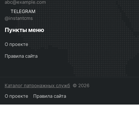
abc@example.com
TELEGRAM
@instantcms
Пункты меню
О проекте
Правила сайта
Каталог патронажных служб
© 2026
О проекте
Правила сайта