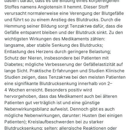
basiert darauf, dass es die Bildung eines körpereigenen
Stoffes namens Angiotensin II hemmt. Dieser Stoff
verursacht normalerweise eine Verengung der Blutgefäße
und führt so zu einem Anstieg des Blutdrucks. Durch die
Hemmung seiner Bildung sorgt Tenzakтив dafür, dass die
Gefäße entspannt bleiben und der Blutdruck sinkt. Zu den
wichtigsten Wirkungen des Medikaments zählen:
langsame, aber stabile Senkung des Blutdrucks;
Entlastung des Herzens durch geringere Belastung;
Schutz der Nieren, insbesondere bei Patienten mit
Diabetes; mögliche Verbesserung der Gefäßelastizität auf
lange Sicht. Praktische Erfahrungen und Studien Klinische
Studien zeigen, dass Tenzakтив bei den meisten Patienten
eine signifikante Blutdrucksenkung innerhalb von 2–
4 Wochen erreicht. Besonders positiv wird
hervorgehoben, dass das Medikament auch bei älteren
Patienten gut verträglich ist und eine günstige
Nebenwirkungsbilanz aufweist. Dennoch gibt es auch
mögliche Nebenwirkungen, darunter: Husten (bei einigen
Patienten); Kreislaufbeschwerden bei zu starker
Blutdrucksenkung; selten: allergische Reaktionen oder