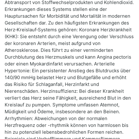
Abtransport von Stoffwechselprodukten und Kohlendioxid.
Erkrankungen dieses Systems stellen eine der
Hauptursachen für Morbidität und Mortalität in modernen
Gesellschaften dar. Zu den häufigsten Erkrankungen des
Herz‑Kreislauf‑Systems gehören: Koronare Herzkrankheit
(KHK): Sie entsteht durch eine Verengung oder Verschluss
der koronaren Arterien, meist aufgrund von
Atherosklerose. Dies führt zu einer verminderten
Durchblutung des Herzmuskels und kann Angina pectoris
oder einen Myokardinfarkt verursachen. Arterielle
Hypertonie: Ein persistenter Anstieg des Blutdrucks über
140/90 mmHg belastet Herz und Blutgefäße und erhöht
das Risiko für Schlaganfall, Herzinfarkt und
Nierenschäden. Herzinsuffizienz: Bei dieser Krankheit
verliert das Herz seine Fähigkeit, ausreichend Blut in den
Kreislauf zu pumpen. Symptome umfassen Atemnot,
Müdigkeit und Ödeme, insbesondere an den Beinen.
Arrhythmien: Abweichungen von der normalen
Herzfrequenz oder -rhythmik können von harmlosen bis
hin zu potenziell lebensbedrohlichen Formen reichen.
Beispiele sind Vorhofflimmern und Kammerflimmern.