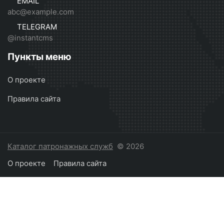
EMAIL
abc@example.com
TELEGRAM
@instantcms
Пункты меню
О проекте
Правила сайта
Каталог патронажных служб
© 2026
О проекте
Правила сайта