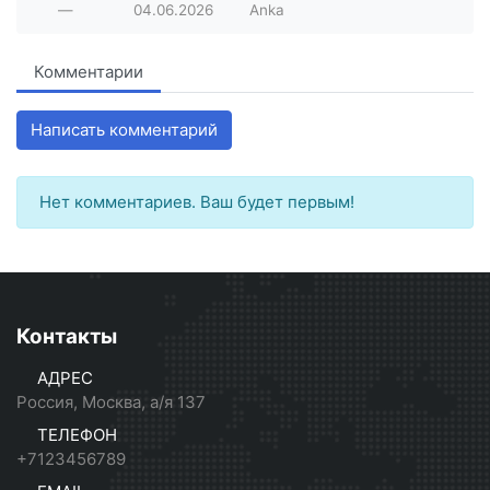
—
04.06.2026
Anka
Комментарии
Написать комментарий
Нет комментариев. Ваш будет первым!
Контакты
АДРЕС
Россия, Москва, а/я 137
ТЕЛЕФОН
+7123456789