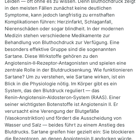
Leiden — oft ohne es zu wissen. Denn Bluthochdruck zeigt
in den meisten Fällen zunächst keine deutlichen
Symptome, kann jedoch langfristig zu ernsthaften
Komplikationen führen: Herzinfarkt, Schlaganfall,
Nierenschäden oder sogar blindheit. In der modernen
Medizin stehen verschiedene Medikamente zur
Behandlung von Bluthochdruck zur Verfügung. Eine
besonders effektive Gruppe sind die sogenannten
Sartane. Diese Wirkstoffe gehören zu den
Angiotensin‑II‑Rezeptor‑Antagonisten und spielen eine
zentrale Rolle in der Blutdrucksenkung. Wie funktionieren
Sartane? Um zu verstehen, wie Sartane wirken, ist ein
Blick in die Physiologie nötig. Im Körper gibt es ein
System, das den Blutdruck reguliert — das
Renin‑Angiotensin‑Aldosteron‑System (RAAS). Einer
seiner wichtigsten Botenstoffe ist Angiotensin II. Er
verursacht eine Verengung der Blutgefäße
(Vasokonstriktion) und fördert die Ausscheidung von
Wasser und Salz — beides führt zu einem Anstieg des
Blutdrucks. Sartane greifen hier gezielt ein: Sie blockieren
die Rezeptoren, an denen Angiotensin II andocken würde.