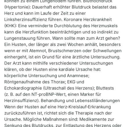
können zu einem Lungenödem führen. Bluthochdruck
(Hypertonie): Dauerhaft erhöhter Blutdruck belastet das
Herz und kann im Laufe der Zeit zu einer
Linksherzinsuffizienz führen. Koronare Herzkrankheit
(KHK): Eine verminderte Durchblutung des Herzmuskels
kann die Herzfunktion beeinträchtigen und so indirekt zu
Lungenstauung führen. Wann sollte man zum Arzt gehen?
Ein Husten, der länger als zwei Wochen anhält, besonders
wenn er mit Atemnot, Brustschmerzen oder Schwellungen
einhergeht, ist ein Grund für eine ärztliche Untersuchung.
Der Arzt kann mithilfe verschiedener Untersuchungen
klären, ob der Husten eine kardiale Ursache hat:
körperliche Untersuchung und Anamnese;
Röntgenaufnahme des Thorax; EKG und
Echokardiographie (Ultraschall des Herzens); Bluttests
(z. B. auf den NT‑proBNP‑Wert, einen Marker für
Herzinsuffizienz). Behandlung und Lebensstiländerungen
Wenn der Husten auf eine Herz‑Kreislauf‑Erkrankung
zurückzuführen ist, richtet sich die Therapie nach der
Ursache. Mögliche Maßnahmen sind: Medikamente zur
Senkung des Blutdrucks, zur Entlastung des Herzens oder