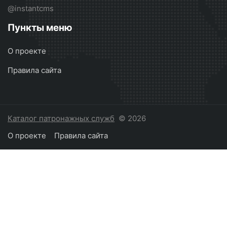
@instantcms
Пункты меню
О проекте
Правила сайта
Каталог патронажных служб
© 2026
О проекте
Правила сайта