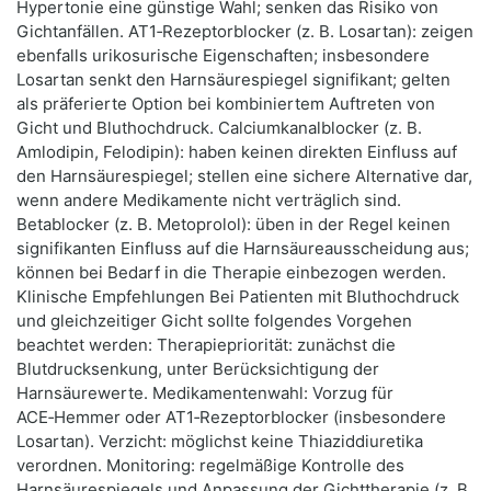
Hypertonie eine günstige Wahl; senken das Risiko von
Gichtanfällen. AT1‑Rezeptorblocker (z. B. Losartan): zeigen
ebenfalls urikosurische Eigenschaften; insbesondere
Losartan senkt den Harnsäurespiegel signifikant; gelten
als präferierte Option bei kombiniertem Auftreten von
Gicht und Bluthochdruck. Calciumkanalblocker (z. B.
Amlodipin, Felodipin): haben keinen direkten Einfluss auf
den Harnsäurespiegel; stellen eine sichere Alternative dar,
wenn andere Medikamente nicht verträglich sind.
Betablocker (z. B. Metoprolol): üben in der Regel keinen
signifikanten Einfluss auf die Harnsäureausscheidung aus;
können bei Bedarf in die Therapie einbezogen werden.
Klinische Empfehlungen Bei Patienten mit Bluthochdruck
und gleichzeitiger Gicht sollte folgendes Vorgehen
beachtet werden: Therapiepriorität: zunächst die
Blutdrucksenkung, unter Berücksichtigung der
Harnsäurewerte. Medikamentenwahl: Vorzug für
ACE‑Hemmer oder AT1‑Rezeptorblocker (insbesondere
Losartan). Verzicht: möglichst keine Thiaziddiuretika
verordnen. Monitoring: regelmäßige Kontrolle des
Harnsäurespiegels und Anpassung der Gichttherapie (z. B.