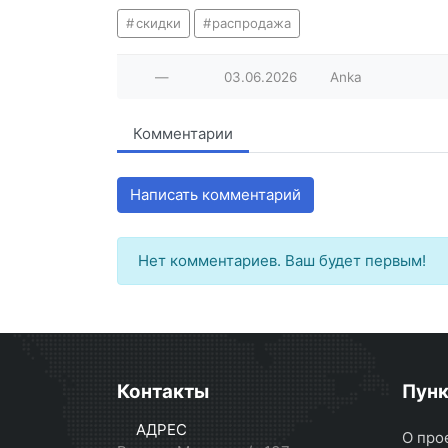
скидки
распродажа
—
03.06.2026
Anka
Комментарии
Написать комментарий
Нет комментариев. Ваш будет первым!
Контакты
Пун
АДРЕС
О про