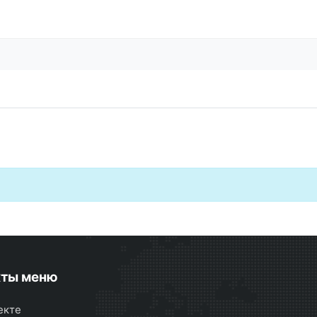
кты меню
екте