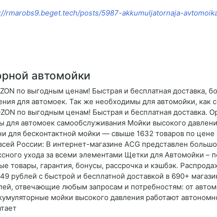
://rmarobs9.beget.tech/posts/5987-akkumuljatornaja-avtomoik
орной автомойки
ZON по выгодным ценам! Быстрая и бесплатная доставка, бо
ния для автомоек. Так же необходимы для автомойки, как 
ZON по выгодным ценам! Быстрая и бесплатная доставка. Ор
ры для автомоек самообслуживания Мойки высокого давлен
и для бесконтактной мойки — свыше 1632 товаров по цене 
 всей России: В интернет-магазине AСG представлен больш
сного ухода за всеми элементами Щетки для Автомойки – п
ые товары, гарантия, бонусы, рассрочка и кэшбэк. Распрод
49 рублей с быстрой и бесплатной доставкой в 690+ магази
лей, отвечающие любым запросам и потребностям: от автом
 Аккумуляторные мойки высокого давления работают автономн
атает